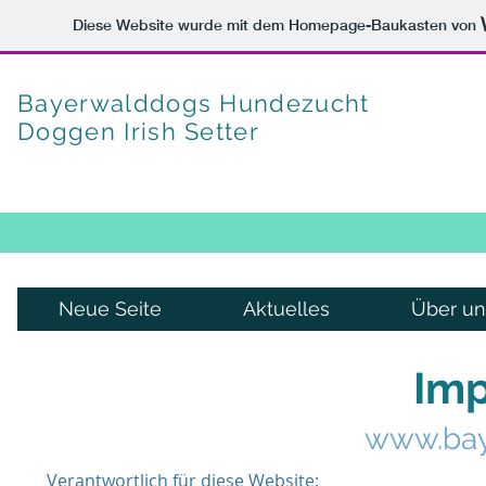
Diese Website wurde mit dem Homepage-Baukasten von
Bayerwalddogs Hundezucht
Doggen Irish Setter
Neue Seite
Aktuelles
Über un
Im
www.bay
Verantwortlich für diese Website: